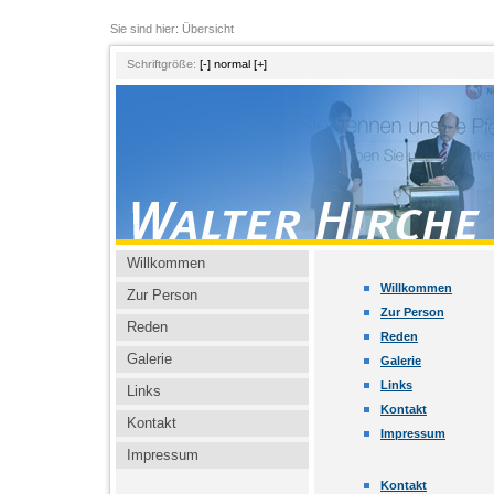
Sie sind hier: Übersicht
Schriftgröße:
[-]
normal
[+]
Willkommen
Willkommen
Zur Person
Zur Person
Reden
Reden
Galerie
Galerie
Links
Links
Kontakt
Kontakt
Impressum
Impressum
Kontakt